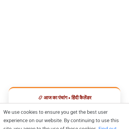
📿 आज का पंचांग • हिंदी कैलेंडर
सभी व्रत, त्योहार, शुभ मुहूर्त और राशिफल एक ही ऐप में देखें।
We use cookies to ensure you get the best user
experience on our website. By continuing to use this
📅 हिंदी कैलेंडर ऐप डाउनलोड करें
site, you agree to the use of these cookies.
Find out