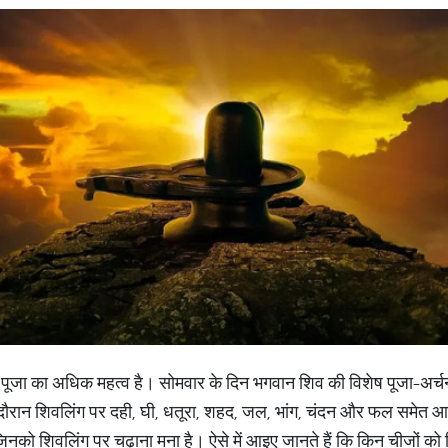
व की पूजा का अधिक महत्व है। सोमवार के दिन भगवान शिव की विशेष पूजा-अर्च
दौरान शिवलिंग पर दही, घी, धतूरा, शहद, जल, भांग, चंदन और फल समेत आदि च
ै जिनको शिवलिंग पर चढ़ाना मना है। ऐसे में आइए जानते हैं कि किन चीजों को