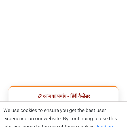
📿 आज का पंचांग • हिंदी कैलेंडर
सभी व्रत, त्योहार, शुभ मुहूर्त और राशिफल एक ही ऐप में देखें।
We use cookies to ensure you get the best user
experience on our website. By continuing to use this
📅 हिंदी कैलेंडर ऐप डाउनलोड करें
site, you agree to the use of these cookies.
Find out