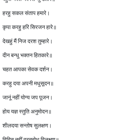
हरहु सकल संताप हमारे।
कृपा करहु हरि सिरजन हारे॥
देखहुं मैं निज दरश तुम्हारे।
दीन बन्धु भक्तन हितकारे॥
चहत आपका सेवक दर्शन।
करहु दया अपनी मधुसूदन॥
जानूं नहीं योग्य जप पूजन।
होय यज्ञ स्तुति अनुमोदन॥
शीलदया सन्तोष सुलक्षण।
विदित नहीं व्रतबोध विलक्षण॥