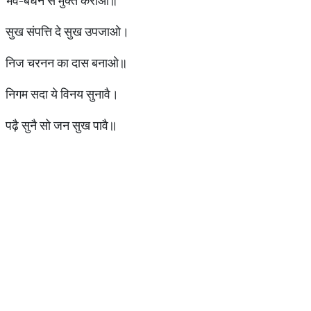
भव-बंधन से मुक्त कराओ॥
सुख संपत्ति दे सुख उपजाओ।
निज चरनन का दास बनाओ॥
निगम सदा ये विनय सुनावै।
पढ़ै सुनै सो जन सुख पावै॥