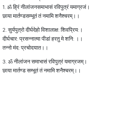
1. ॐ ह्रिं नीलांजनसमाभासं रविपुत्रं यमाग्रजं।
छाया मार्तण्डसम्भूतं तं नमामि शनैश्चरम्।।
2. सुर्यपुत्रो दीर्घदेहो विशालाक्ष: शिवप्रिय:।
दीर्घचार: प्रसन्नात्मा पीडां हरतु मे शनि: ।।
तन्नो मंद: प्रचोदयात।।
3. ॐ नीलांजन समाभासं रविपुत्रं यमाग्रजम्।
छाया मार्तण्ड सम्भूतं तं नमामि शनैश्चरम्।।