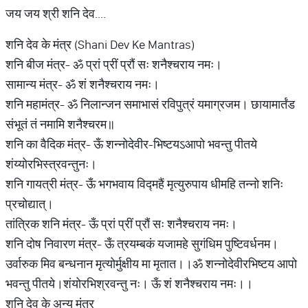
जय जय श्री शनि देव....
शनि देव के मंत्र (Shani Dev Ke Mantras)
शनि बीज मंत्र- ॐ प्रां प्रीं प्रौं सः शनैश्चराय नमः।
सामान्य मंत्र- ॐ शं शनैश्चराय नमः।
शनि महामंत्र- ॐ निलान्जन समाभासं रविपुत्रं यमाग्रजम। छायामार्तंड
संभूतं तं नमामि शनैश्चरम॥
शनि का वैदिक मंत्र- ऊँ शन्नोदेवीर-भिष्टयऽआपो भवन्तु पीतये
शंय्योरभिस्त्रवन्तुनः।
शनि गायत्री मंत्र­- ऊँ भगभवाय विद्महैं मृत्युरुपाय धीमहि तन्नो शनिः
प्रचोद्यात्।
तांत्रिक शनि मंत्र- ऊँ प्रां प्रीं प्रौं सः शनैश्चराय नमः।
शनि दोष निवारण मंत्र- ऊँ त्रयम्बकं यजामहे सुगंधिम पुष्टिवर्धनम।
उर्वारुक मिव बन्धनान मृत्योर्मुक्षीय मा मृतात।।ॐ शन्नोदेवीरभिष्टय आपो
भवन्तु पीतये।शंयोरभिश्रवन्तु नः। ऊँ शं शनैश्चराय नमः।।
शनि देव के अन्य मंत्र