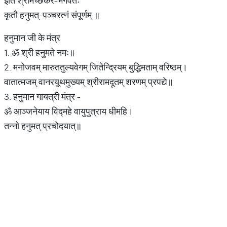
इति श्रीमच्छंकर-भगवतः
कृतौ हनुमत्-पञ्चरत्नं संपूर्णम् ॥
हनुमान जी के मंत्र
1. ॐ श्री हनुमते नमः॥
2. मनोजवम् मारुततुल्यवेगम् जितेन्द्रियम् बुद्धिमताम् वरिष्ठम्।
वातात्मजम् वानरयूथमुख्यम् श्रीरामदूतम् शरणम् प्रपद्ये॥
3. हनुमान गायत्री मंत्र -
ॐ आञ्जनेयाय विद्महे वायुपुत्राय धीमहि।
तन्नो हनुमत् प्रचोदयात्॥