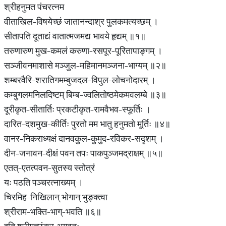
श्रीहनुमत पंचरत्नम
वीताखिल-विषयेच्छं जातानन्दाश्र पुलकमत्यच्छम् ।
सीतापति दूताद्यं वातात्मजमद्य भावये हृद्यम् ॥१॥
तरुणारुण मुख-कमलं करुणा-रसपूर-पूरितापाङ्गम् ।
सञ्जीवनमाशासे मञ्जुल-महिमानमञ्जना-भाग्यम् ॥२॥
शम्बरवैरि-शरातिगमम्बुजदल-विपुल-लोचनोदारम् ।
कम्बुगलमनिलदिष्टम् बिम्ब-ज्वलितोष्ठमेकमवलम्बे ॥३॥
दूरीकृत-सीतार्तिः प्रकटीकृत-रामवैभव-स्फूर्तिः ।
दारित-दशमुख-कीर्तिः पुरतो मम भातु हनुमतो मूर्तिः ॥४॥
वानर-निकराध्यक्षं दानवकुल-कुमुद-रविकर-सदृशम् ।
दीन-जनावन-दीक्षं पवन तपः पाकपुञ्जमद्राक्षम् ॥५॥
एतत्-एतत्पवन-सुतस्य स्तोत्रं
यः पठति पञ्चरत्नाख्यम् ।
चिरमिह-निखिलान् भोगान् भुङ्क्त्वा
श्रीराम-भक्ति-भाग्-भवति ॥६॥