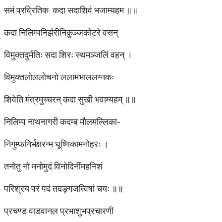
समं प्रव्रितिक: कदा सदाशिवं भजाम्यहम ॥॥
कदा निलिम्पनिर्झरीनिकुञ्जकोटरे वसन्
विमुक्तदुर्मतिः सदा शिरः स्थमञ्जलिं वहन् ।
विमुक्तलोललोचनो ललामभाललग्नकः
शिवेति मंत्रमुच्चरन् कदा सुखी भवाम्यहम् ॥॥
निलिम्प नाथनागरी कदम्ब मौलमल्लिका-
निगुम्फनिर्भक्षरन्म धूष्णिकामनोहरः ।
तनोतु नो मनोमुदं विनोदिनींमहनिशं
परिश्रय परं पदं तदङ्गजत्विषां चयः ॥॥
प्रचण्ड वाडवानल प्रभाशुभप्रचारणी