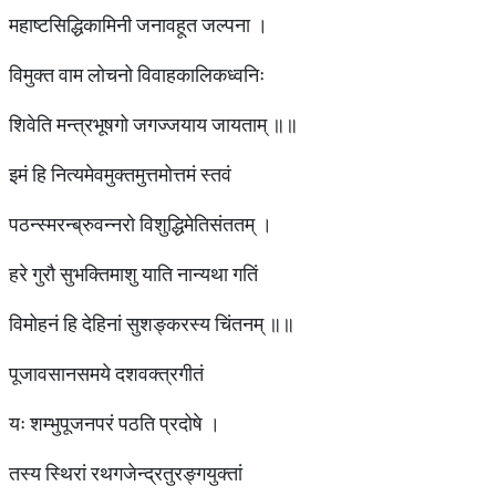
महाष्टसिद्धिकामिनी जनावहूत जल्पना ।
विमुक्त वाम लोचनो विवाहकालिकध्वनिः
शिवेति मन्त्रभूषगो जगज्जयाय जायताम् ॥॥
इमं हि नित्यमेवमुक्तमुत्तमोत्तमं स्तवं
पठन्स्मरन्ब्रुवन्नरो विशुद्धिमेतिसंततम् ।
हरे गुरौ सुभक्तिमाशु याति नान्यथा गतिं
विमोहनं हि देहिनां सुशङ्करस्य चिंतनम् ॥॥
पूजावसानसमये दशवक्त्रगीतं
यः शम्भुपूजनपरं पठति प्रदोषे ।
तस्य स्थिरां रथगजेन्द्रतुरङ्गयुक्तां