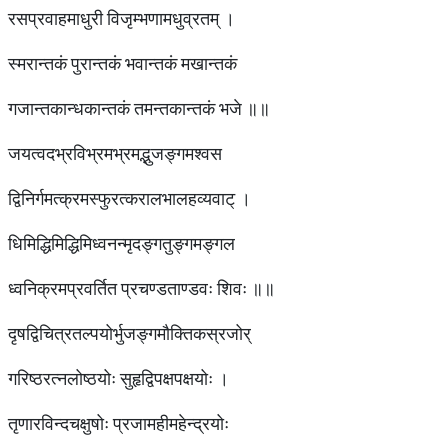
रसप्रवाहमाधुरी विजृम्भणामधुव्रतम् ।
स्मरान्तकं पुरान्तकं भवान्तकं मखान्तकं
गजान्तकान्धकान्तकं तमन्तकान्तकं भजे ॥॥
जयत्वदभ्रविभ्रमभ्रमद्भुजङ्गमश्वस
द्विनिर्गमत्क्रमस्फुरत्करालभालहव्यवाट् ।
धिमिद्धिमिद्धिमिध्वनन्मृदङ्गतुङ्गमङ्गल
ध्वनिक्रमप्रवर्तित प्रचण्डताण्डवः शिवः ॥॥
दृषद्विचित्रतल्पयोर्भुजङ्गमौक्तिकस्रजोर्
गरिष्ठरत्नलोष्ठयोः सुहृद्विपक्षपक्षयोः ।
तृणारविन्दचक्षुषोः प्रजामहीमहेन्द्रयोः