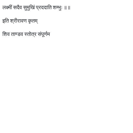
लक्ष्मीं सदैव सुमुखिं प्रददाति शम्भुः ॥॥
इति श्रीरावण कृतम्
शिव ताण्डव स्तोत्र संपूर्णम