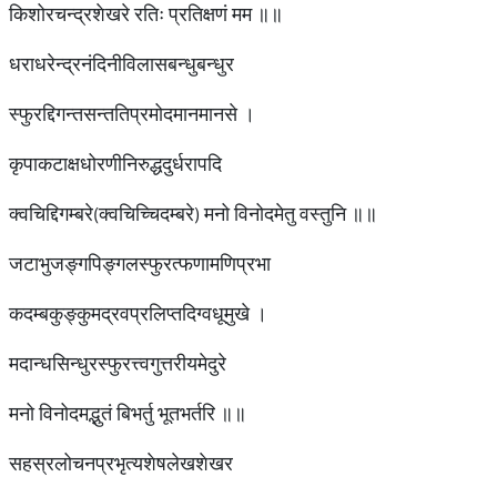
किशोरचन्द्रशेखरे रतिः प्रतिक्षणं मम ॥॥
धराधरेन्द्रनंदिनीविलासबन्धुबन्धुर
स्फुरद्दिगन्तसन्ततिप्रमोदमानमानसे ।
कृपाकटाक्षधोरणीनिरुद्धदुर्धरापदि
क्वचिद्दिगम्बरे(क्वचिच्चिदम्बरे) मनो विनोदमेतु वस्तुनि ॥॥
जटाभुजङ्गपिङ्गलस्फुरत्फणामणिप्रभा
कदम्बकुङ्कुमद्रवप्रलिप्तदिग्वधूमुखे ।
मदान्धसिन्धुरस्फुरत्त्वगुत्तरीयमेदुरे
मनो विनोदमद्भुतं बिभर्तु भूतभर्तरि ॥॥
सहस्रलोचनप्रभृत्यशेषलेखशेखर