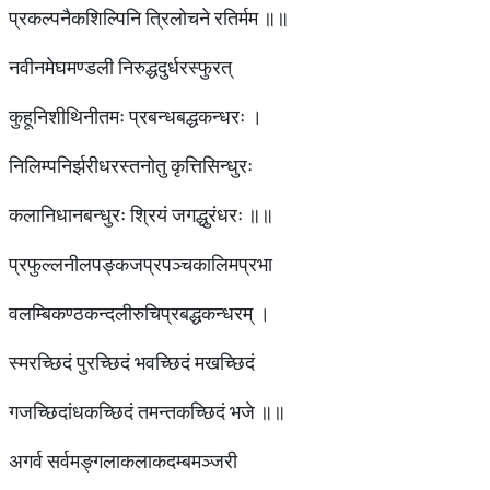
प्रकल्पनैकशिल्पिनि त्रिलोचने रतिर्मम ॥॥
नवीनमेघमण्डली निरुद्धदुर्धरस्फुरत्
कुहूनिशीथिनीतमः प्रबन्धबद्धकन्धरः ।
निलिम्पनिर्झरीधरस्तनोतु कृत्तिसिन्धुरः
कलानिधानबन्धुरः श्रियं जगद्धुरंधरः ॥॥
प्रफुल्लनीलपङ्कजप्रपञ्चकालिमप्रभा
वलम्बिकण्ठकन्दलीरुचिप्रबद्धकन्धरम् ।
स्मरच्छिदं पुरच्छिदं भवच्छिदं मखच्छिदं
गजच्छिदांधकच्छिदं तमन्तकच्छिदं भजे ॥॥
अगर्व सर्वमङ्गलाकलाकदम्बमञ्जरी