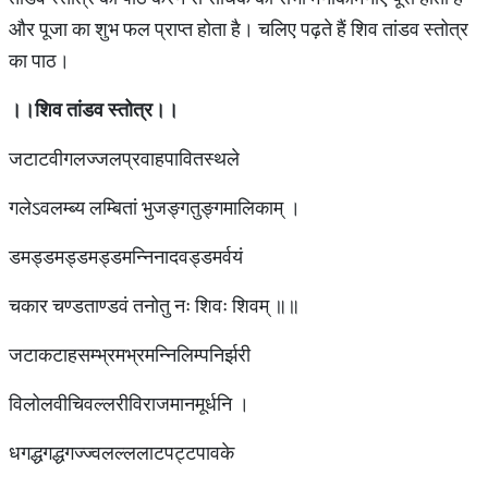
और पूजा का शुभ फल प्राप्त होता है। चलिए पढ़ते हैं शिव तांडव स्तोत्र
का पाठ।
।।शिव
तांडव
स्तोत्र।।
जटाटवीगलज्जलप्रवाहपावितस्थले
गलेऽवलम्ब्य लम्बितां भुजङ्गतुङ्गमालिकाम् ।
डमड्डमड्डमड्डमन्निनादवड्डमर्वयं
चकार चण्डताण्डवं तनोतु नः शिवः शिवम् ॥॥
जटाकटाहसम्भ्रमभ्रमन्निलिम्पनिर्झरी
विलोलवीचिवल्लरीविराजमानमूर्धनि ।
धगद्धगद्धगज्ज्वलल्ललाटपट्टपावके