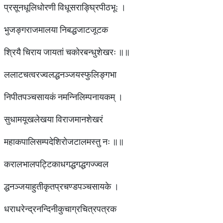
प्रसूनधूलिधोरणी विधूसराङ्घ्रिपीठभूः ।
भुजङ्गराजमालया निबद्धजाटजूटक
श्रियै चिराय जायतां चकोरबन्धुशेखरः ॥॥
ललाटचत्वरज्वलद्धनञ्जयस्फुलिङ्गभा
निपीतपञ्चसायकं नमन्निलिम्पनायकम् ।
सुधामयूखलेखया विराजमानशेखरं
महाकपालिसम्पदेशिरोजटालमस्तु नः ॥॥
करालभालपट्टिकाधगद्धगद्धगज्ज्वल
द्धनञ्जयाहुतीकृतप्रचण्डपञ्चसायके ।
धराधरेन्द्रनन्दिनीकुचाग्रचित्रपत्रक