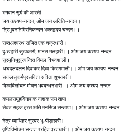
भगवान सूर्य की आरती
जय कश्यप-नन्दन, ओम जय अदिति-नन्दन।
त्रिभुवनतिमिरनिकन्दन भक्तहृदय चन्दन।।
सप्तअश्वरथ राजित एक चक्रधारी।
दुःखहारी सुखकारी, मानस मलहारी।। ओम जय कश्यप-नन्दन
सुरमुनिभूसुरवन्दित विमल विभवशाली।
अघदलदलन दिवाकर दिव्य किरणमाली।। ओम जय कश्यप-नन्दन
सकलसुकर्मप्रसविता सविता शुभकारी।
विश्वविलोचन मोचन भवबन्धनभारी।। ओम जय कश्यप-नन्दन
कमलसमूहविनाशक नाशक रूम तापा।
सेवत सहज हरत अति मनसिज सन्तापा।। ओम जय कश्यप-नन्दन
नेत्र व्याधिहर सुरवर भू-पीड़ाहारी।
वृष्टिविमोचन सन्तत परहित व्रतधारी।। ओम जय कश्यप-नन्दन