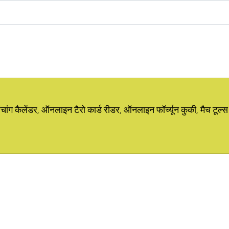
ग कैलेंडर, ऑनलाइन टैरो कार्ड रीडर, ऑनलाइन फॉर्च्यून कुकी, मैच टूल्स