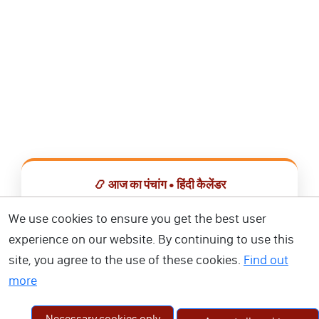
📿 आज का पंचांग • हिंदी कैलेंडर
सभी व्रत, त्योहार, शुभ मुहूर्त और राशिफल एक ही ऐप में देखें।
We use cookies to ensure you get the best user
experience on our website. By continuing to use this
📅 हिंदी कैलेंडर ऐप डाउनलोड करें
site, you agree to the use of these cookies.
Find out
more
Necessary cookies only