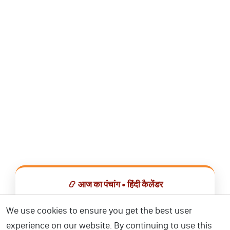
📿 आज का पंचांग • हिंदी कैलेंडर
सभी व्रत, त्योहार, शुभ मुहूर्त और राशिफल एक ही ऐप में देखें।
We use cookies to ensure you get the best user
experience on our website. By continuing to use this
📅 हिंदी कैलेंडर ऐप डाउनलोड करें