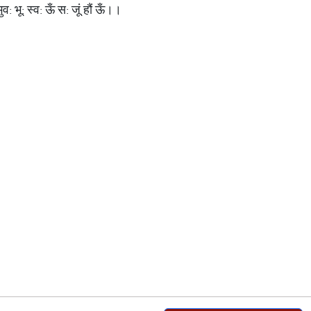
 भुव: भू: स्व: ऊँ स: जूं हौं ऊँ।।