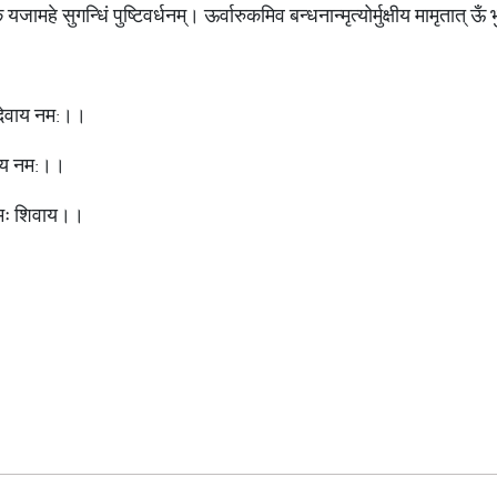
्बकं यजामहे सुगन्धिं पुष्टिवर्धनम्। ऊर्वारुकमिव बन्धनान्मृत्योर्मुक्षीय मामृतात् ऊँ
देवाय नम:।।
ाय नम:।।
नमः शिवाय।।