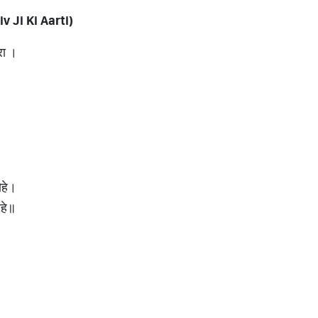
v Ji Ki Aarti)
रा ।
॥
ोहे।
ोहे॥