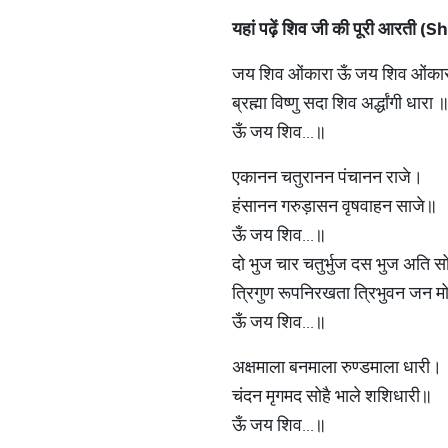
यहां
पढ़ें
शिव
जी
की
पूरी
आरती
(Shi
जय शिव ओंकारा ऊँ जय शिव ओंका
ब्रह्मा विष्णु सदा शिव अर्द्धांगी धारा 
ऊँ जय शिव...॥
एकानन चतुरानन पंचानन राजे।
हंसानन गरुड़ासन वृषवाहन साजे॥
ऊँ जय शिव...॥
दो भुज चार चतुर्भुज दस भुज अति स
त्रिगुण रूपनिरखता त्रिभुवन जन म
ऊँ जय शिव...॥
अक्षमाला बनमाला रुण्डमाला धारी।
चंदन मृगमद सोहै भाले शशिधारी॥
ऊँ जय शिव...॥