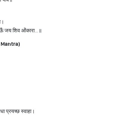
रा।
ा॥ ऊँ जय शिव ओंकारा...॥
e Mantra)
 मेधा प्रयच्छ स्वाहा।