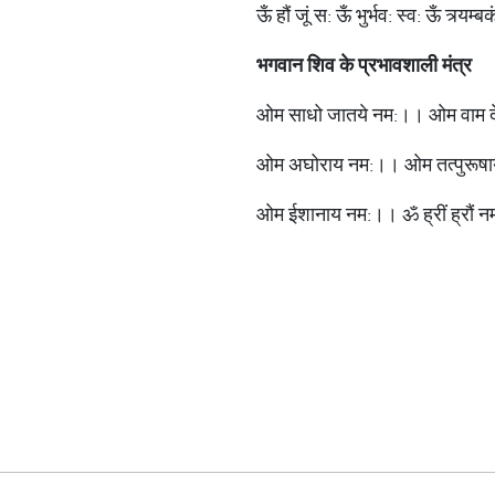
ऊँ हौं जूं स: ऊँ भुर्भव: स्व: ऊँ त्र्यम
भगवान
शिव
के
प्रभावशाली
मंत्र
ओम साधो जातये नम:।। ओम वाम 
ओम अघोराय नम:।। ओम तत्पुरूष
ओम ईशानाय नम:।। ॐ ह्रीं ह्रौं 