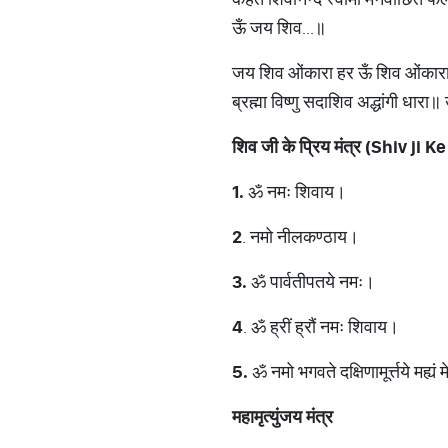
ऊँ जय शिव...॥
जय शिव ओंकारा हर ऊँ शिव ओंका
ब्रह्मा विष्णु सदाशिव अद्धांगी धार
शिव
जी
के
प्रिय
मंत्र
(Shiv ji K
1.
ॐ नमः शिवाय।
2
. नमो नीलकण्ठाय।
3.
ॐ पार्वतीपतये नमः।
4
. ॐ ह्रीं ह्रौं नमः शिवाय।
5.
ॐ नमो भगवते दक्षिणामूर्त्तये मह्यं
महामृत्युंजय
मंत्र