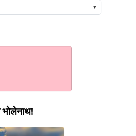
े भोलेनाथ!