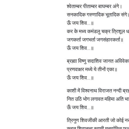
श्वेताम्बर पीताम्बर बाघम्बर अंगे।
सनकादिक गरुणादिक भूतादिक संग
ऊँ जय शिव...॥
कर के मध्य कमंडलु चक्र त्रिशूल ध
जगकर्ता जगभर्ता जगसंहारकर्ता॥
ऊँ जय शिव...॥
ब्रह्मा विष्णु सदाशिव जानत अविवे
प्रणवाक्षर मध्ये ये तीनों एका॥
ऊँ जय शिव...॥
काशी में विश्वनाथ विराजत नन्दी ब्
नित उठि भोग लगावत महिमा अति भ
ऊँ जय शिव...॥
त्रिगुण शिवजीकी आरती जो कोई नर
कहत शिवानन्द स्वामी मनवांछित फ