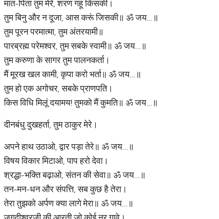
मात-पिता तुम मेरे, शरण गहूं किसकी।
तुम बिनु और न दूजा, आस करूं जिसकी॥ ॐ जय...॥
तुम पूरन परमात्मा, तुम अंतरयामी॥
पारब्रह्म परेमश्वर, तुम सबके स्वामी॥ ॐ जय...॥
तुम करुणा के सागर तुम पालनकर्ता।
मैं मूरख खल कामी, कृपा करो भर्ता॥ ॐ जय...॥
तुम हो एक अगोचर, सबके प्राणपति।
किस विधि मिलूं दयामय! तुमको मैं कुमति॥ ॐ जय...॥
दीनबंधु दुखहर्ता, तुम ठाकुर मेरे।
अपने हाथ उठाओ, द्वार पड़ा तेरे॥ ॐ जय...॥
विषय विकार मिटाओ, पाप हरो देवा।
श्रद्धा-भक्ति बढ़ाओ, संतन की सेवा॥ ॐ जय...॥
तन-मन-धन और संपत्ति, सब कुछ है तेरा।
तेरा तुझको अर्पण क्या लागे मेरा॥ ॐ जय...॥
जगदीश्वरजी की आरती जो कोई नर गावे।