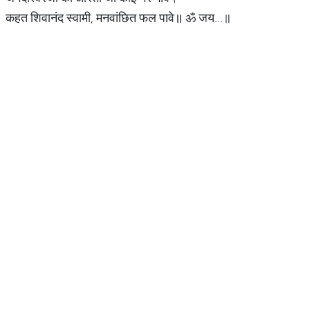
कहत शिवानंद स्वामी, मनवांछित फल पावे॥ ॐ जय...॥