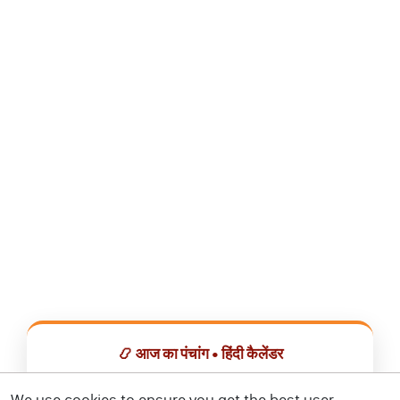
📿 आज का पंचांग • हिंदी कैलेंडर
सभी व्रत, त्योहार, शुभ मुहूर्त और राशिफल एक ही ऐप में देखें।