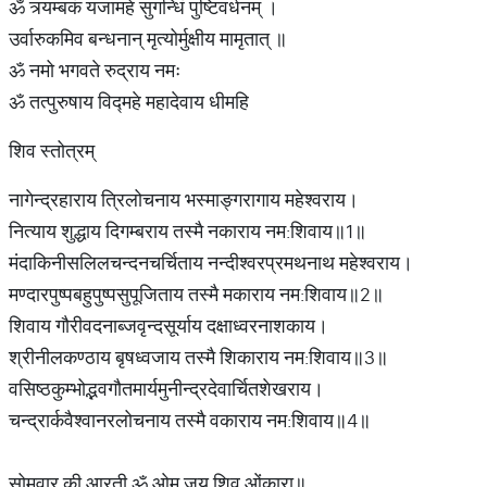
ॐ त्र्यम्बकं यजामहे सुगन्धिं पुष्टिवर्धनम् ।
उर्वारुकमिव बन्धनान् मृत्योर्मुक्षीय मामृतात् ॥
ॐ नमो भगवते रुद्राय नमः
ॐ तत्पुरुषाय विद्महे महादेवाय धीमहि
शिव स्तोत्रम्
नागेन्द्रहाराय त्रिलोचनाय भस्माङ्गरागाय महेश्वराय।
नित्याय शुद्धाय दिगम्बराय तस्मै नकाराय नम:शिवाय॥1॥
मंदाकिनीसलिलचन्दनचर्चिताय नन्दीश्वरप्रमथनाथ महेश्वराय।
मण्दारपुष्पबहुपुष्पसुपूजिताय तस्मै मकाराय नम:शिवाय॥2॥
शिवाय गौरीवदनाब्जवृन्दसूर्याय दक्षाध्वरनाशकाय।
श्रीनीलकण्ठाय बृषध्वजाय तस्मै शिकाराय नम:शिवाय॥3॥
वसिष्ठकुम्भोद्भवगौतमार्यमुनीन्द्रदेवार्चितशेखराय।
चन्द्रार्कवैश्वानरलोचनाय तस्मै वकाराय नम:शिवाय॥4॥
सोमवार की आरती ॐ ओम जय शिव ओंकारा॥