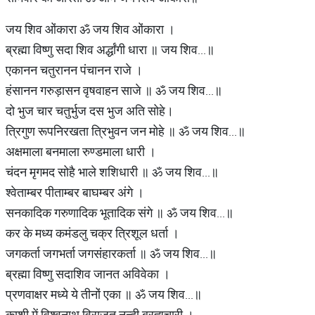
जय शिव ओंकारा ॐ जय शिव ओंकारा ।
ब्रह्मा विष्णु सदा शिव अर्द्धांगी धारा ॥ जय शिव...॥
एकानन चतुरानन पंचानन राजे ।
हंसानन गरुड़ासन वृषवाहन साजे ॥ ॐ जय शिव...॥
दो भुज चार चतुर्भुज दस भुज अति सोहे।
त्रिगुण रूपनिरखता त्रिभुवन जन मोहे ॥ ॐ जय शिव...॥
अक्षमाला बनमाला रुण्डमाला धारी ।
चंदन मृगमद सोहै भाले शशिधारी ॥ ॐ जय शिव...॥
श्वेताम्बर पीताम्बर बाघम्बर अंगे ।
सनकादिक गरुणादिक भूतादिक संगे ॥ ॐ जय शिव...॥
कर के मध्य कमंडलु चक्र त्रिशूल धर्ता ।
जगकर्ता जगभर्ता जगसंहारकर्ता ॥ ॐ जय शिव...॥
ब्रह्मा विष्णु सदाशिव जानत अविवेका ।
प्रणवाक्षर मध्ये ये तीनों एका ॥ ॐ जय शिव...॥
काशी में विश्वनाथ विराजत नन्दी ब्रह्मचारी ।