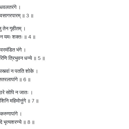
ताधवलतरंगे ।
ा भवसागरपारम् ॥ 3 ॥
 तेन गृहीतम् ।
्टुं न यमः शक्तः ॥ 4 ॥
रिवरमंडित भंगे ।
रिणि त्रिभुवन धन्ये ॥ 5 ॥
्त्वां न पतति शोके ।
ृततरलापांगे ॥ 6 ॥
जठरे सोपि न जातः ।
िनि महिमोत्तुंगे ॥ 7 ॥
 करुणापांगे ।
े भृत्यशरण्ये ॥ 8 ॥