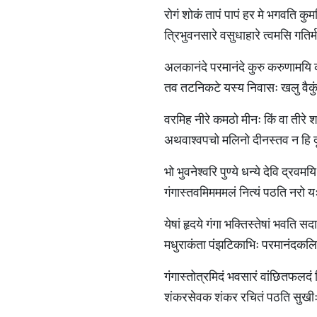
रोगं शोकं तापं पापं हर मे भगवति क
त्रिभुवनसारे वसुधाहारे त्वमसि गतिर
अलकानंदे परमानंदे कुरु करुणामयि क
तव तटनिकटे यस्य निवासः खलु वैकु
वरमिह नीरे कमठो मीनः किं वा तीरे श
अथवाश्वपचो मलिनो दीनस्तव न हि द
भो भुवनेश्वरि पुण्ये धन्ये देवि द्रवम
गंगास्तवमिमममलं नित्यं पठति नरो 
येषां हृदये गंगा भक्तिस्तेषां भवति स
मधुराकंता पंझटिकाभिः परमानंदक
गंगास्तोत्रमिदं भवसारं वांछितफलदं
शंकरसेवक शंकर रचितं पठति सुखीः