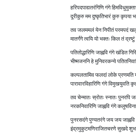
हरिपदपाद्यतरंगिणि गंगे हिमविधुमुक्
दूरीकुरु मम दुष्कृतिभारं कुरु कृपय
तव जलममलं येन निपीतं परमपदं खलु
मातर्गंगे त्वयि यो भक्तः किल तं द्रष
पतितोद्धारिणि जाह्नवि गंगे खंडित गि
भीष्मजननि हे मुनिवरकन्ये पतितनिवा
कल्पलतामिव फलदां लोके प्रणमति यस
पारावारविहारिणि गंगे विमुखयुवति क
तव चेन्मातः स्रोतः स्नातः पुनरपि 
नरकनिवारिणि जाह्नवि गंगे कलुषविनाश
पुनरसदंगे पुण्यतरंगे जय जय जाह्नवि
इंद्रमुकुटमणिराजितचरणे सुखदे शुभद