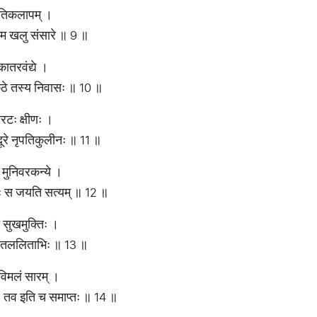
ुमतिकलापम् ।
्मम खलु संसारे ॥ 9 ॥
ातरवंद्ये ।
ंठे तस्य निवासः ॥ 10 ॥
रटः क्षीणः ।
ूरे नृपतिकुलीनः ॥ 11 ॥
यि मुनिवरकन्ये ।
यः स जयति सत्यम् ॥ 12 ॥
दा सुखमुक्तिः ।
लितललिताभिः ॥ 13 ॥
 विमलं सारम् ।
 तव इति च समाप्तः ॥ 14 ॥