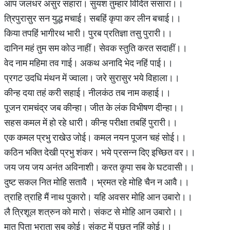
आप जलंधर असुर संहारा। सुयश तुम्हार विदित संसारा।।
त्रिपुरासुर सन युद्ध मचाई। सबहिं कृपा कर लीन बचाई।।
किया तपहिं भागीरथ भारी। पुरब प्रतिज्ञा तसु पुरारी।।
दानिन महं तुम सम कोउ नाहीं। सेवक स्तुति करत सदाहीं।।
वेद नाम महिमा तव गाई। अकथ अनादि भेद नहिं पाई।।
प्रगट उदधि मंथन में ज्वाला। जरे सुरासुर भये विहाला।।
कीन्ह दया तहं करी सहाई। नीलकंठ तब नाम कहाई।।
पूजन रामचंद्र जब कीन्हा। जीत के लंक विभीषण दीन्हा।।
सहस कमल में हो रहे धारी। कीन्ह परीक्षा तबहिं पुरारी।।
एक कमल प्रभु राखेउ जोई। कमल नयन पूजन चहं सोई।।
कठिन भक्ति देखी प्रभु शंकर। भये प्रसन्न दिए इच्छित वर।।
जय जय जय अनंत अविनाशी। करत कृपा सब के घटवासी।।
दुष्ट सकल नित मोहि सतावै । भ्रमत रहे मोहि चैन न आवै।।
त्राहि त्राहि मैं नाथ पुकारो। यहि अवसर मोहि आन उबारो।।
लै त्रिशूल शत्रुन को मारो। संकट से मोहि आन उबारो।।
मातु पिता भ्राता सब कोई। संकट में पूछत नहिं कोई।।