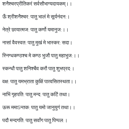
शनैश्चरप्रीतिकरं सर्वसौभाग्यदायकम्।।
ऊँ श्रीशनैश्चर: पातु भालं मे सूर्यनंदन:।
नेत्रे छायात्मज: पातु कर्णो यमानुज:।।
नासां वैवस्वत: पातु मुखं मे भास्कर: सदा।
स्निग्धकण्ठश्च मे कण्ठ भुजौ पातु महाभुज:।।
स्कन्धौ पातु शनिश्चैव करौ पातु शुभप्रद:।
वक्ष: पातु यमभ्राता कुक्षिं पात्वसितस्थता।।
नाभिं गृहपति: पातु मन्द: पातु कटिं तथा।
ऊरू ममाSन्तक: पातु यमो जानुयुगं तथा।।
पदौ मन्दगति: पातु सर्वांग पातु पिप्पल:।