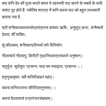
बाद शनि देव की पूजा करते समय ये रहस्मयी पाठ करने से भक्तों के सभी
सकंट दूर होते हैं. ज्योतिष शास्त्र में शनि कवच पाठ को बहुत लाभकारी
बताया गया है.
श्री शनैश्चरकवचस्तोत्रमंत्रस्य कश्यप ऋषिः, अनुष्टुप् छन्दः, शनैश्चरो
देवता, शीं शक्तिः,
शूं कीलकम्, शनैश्चरप्रीत्यर्थं जपे विनियोगः
नीलाम्बरो नीलवपु: किरीटी गृध्रस्थितत्रासकरो धनुष्मान्।
चतुर्भुज: सूर्यसुत: प्रसन्न: सदा मम स्याद्वरद: प्रशान्त:।।
श्रृणुध्वमृषय: सर्वे शनिपीडाहरं महंत्।
कवचं शनिराजस्य सौरेरिदमनुत्तमम्।।
कवचं देवतावासं वज्रपंजरसंज्ञकम्।