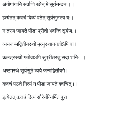
अंगोपांगानि सर्वाणि रक्षेन् मे सूर्यनन्दन:।।
इत्येतत् कवचं दिव्यं पठेत् सूर्यसुतस्य य:।
न तस्य जायते पीडा प्रीतो भवन्ति सूर्यज:।।
व्ययजन्मद्वितीयस्थो मृत्युस्थानगतोSपि वा।
कलत्रस्थो गतोवाSपि सुप्रीतस्तु सदा शनि:।।
अष्टमस्थे सूर्यसुते व्यये जन्मद्वितीयगे।
कवचं पठते नित्यं न पीडा जायते क्वचित्।।
इत्येतत् कवचं दिव्यं सौरेर्यन्निर्मितं पुरा।