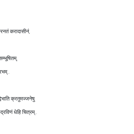
किरनतं करादासीनं,
म्भूषितम्,
रभम्..
्विभाति क्रतुमज्जनेषु
रविणं धेहि चित्रम्..