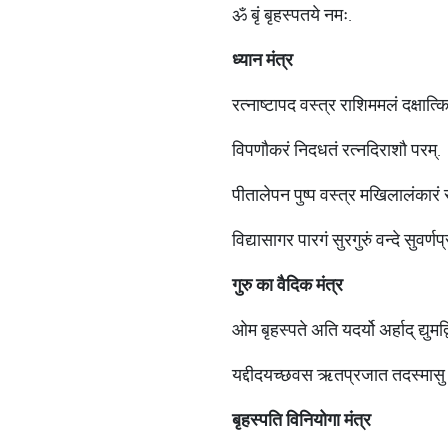
ॐ बृं बृहस्पतये नमः.
ध्यान मंत्र
रत्नाष्टापद वस्त्र राशिममलं दक्षात्
विपणौकरं निदधतं रत्नदिराशौ परम्.
पीतालेपन पुष्प वस्त्र मखिलालंकारं स
विद्यासागर पारगं सुरगुरुं वन्दे सुवर्णप्
गुरु का वैदिक मंत्र
ओम बृहस्पते अति यदर्यो अर्हाद् द्युमद
यद्दीदयच्छवस ऋतप्रजात तदस्मासु द्
बृहस्पति विनियोगा मंत्र