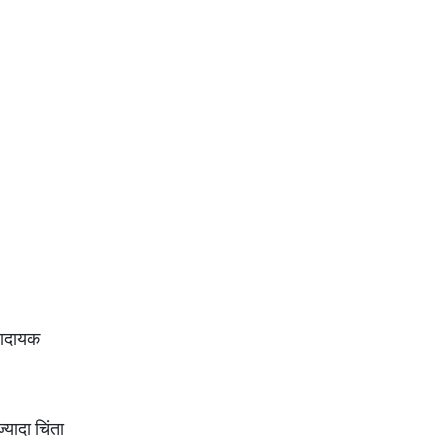
णादायक
यादा चिंता