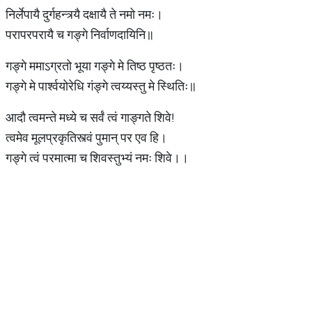
निर्लेपायै दुर्गहन्त्र्यै दक्षायै ते नमो नमः।
परापरपरायै च गङ्गे निर्वाणदायिनि॥
गङ्गे ममाऽग्रतो भूया गङ्गे मे तिष्ठ पृष्ठतः।
गङ्गे मे पार्श्वयोरेधि गंङ्गे त्वय्यस्तु मे स्थितिः॥
आदौ त्वमन्ते मध्ये च सर्वं त्वं गाङ्गते शिवे!
त्वमेव मूलप्रकृतिस्त्वं पुमान् पर एव हि।
गङ्गे त्वं परमात्मा च शिवस्तुभ्यं नमः शिवे।।