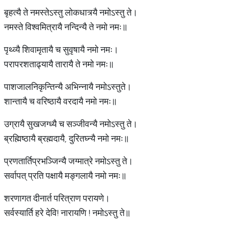
बृहत्यै ते नमस्तेऽस्तु लोकधात्र्यै नमोऽस्तु ते।
नमस्ते विश्वमित्रायै नन्दिन्यै ते नमो नमः॥
पृथ्व्यै शिवामृतायै च सुवृषायै नमो नमः।
परापरशताढ्यायै तारायै ते नमो नमः॥
पाशजालनिकृन्तिन्यै अभिन्नायै नमोऽस्तुते।
शान्तायै च वरिष्ठायै वरदायै नमो नमः॥
उग्रायै सुखजग्ध्यै च सञ्जीवन्यै नमोऽस्तु ते।
ब्रह्मिष्ठायै ब्रह्मदायै, दुरितघ्न्यै नमो नमः॥
प्रणतार्तिप्रभञ्जिन्यै जग्मात्रे नमोऽस्तु ते।
सर्वापत् प्रति पक्षायै मङ्गलायै नमो नमः॥
शरणागत दीनार्त परित्राण परायणे।
सर्वस्यार्ति हरे देवि! नारायणि ! नमोऽस्तु ते॥