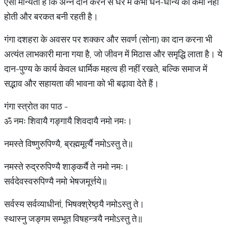
ऐसी मान्यता है कि अन्न दान करने से घर में कभी धन-धान्य की कमी नहीं
होती और बरकत बनी रहती है।
गंगा दशहरा के अवसर पर शक्कर और सवर्ण (सोना) का दान करना भी
अत्यंत लाभकारी माना गया है, जो जीवन में मिठास और समृद्धि लाता है। ये
दान-पुण्य के कार्य केवल धार्मिक महत्व ही नहीं रखते, बल्कि समाज में
सद्भाव और सहायता की भावना को भी बढ़ावा देते हैं।
गंगा स्त्रोत का पाठ -
ॐ नमः शिवायै गङ्गायै शिवदायै नमो नमः।
नमस्ते विष्णुरुपिण्यै, ब्रह्ममूर्त्यै नमोऽस्तु ते॥
नमस्ते रुद्ररुपिण्यै शाङ्कर्यै ते नमो नमः।
सर्वदेवस्वरुपिण्यै नमो भेषजमूर्त्तये॥
सर्वस्य सर्वव्याधीनां, भिषक्श्रेष्ठ्यै नमोऽस्तु ते।
स्थास्नु जङ्गम सम्भूत विषहन्त्र्यै नमोऽस्तु ते॥