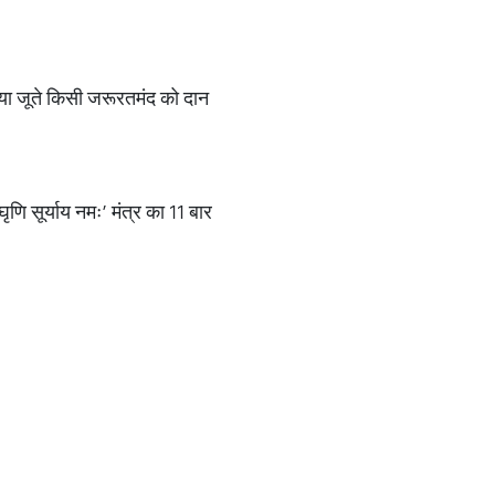
ल या जूते किसी जरूरतमंद को दान
ृणि सूर्याय नमः’ मंत्र का 11 बार