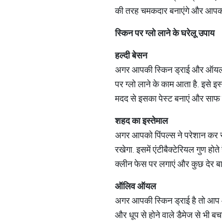
की तरह चमकदार बनाएंगे और आपका च
स्किन
पर
ग्
लो
लाने
के
घरेलू
उपाय
हल्दी
बेसन
अगर आपकी स्किन ड्राई और ऑयली है त
पर ग्‍लो लाने के काम आता है. इसे 
मदद से इसका पेस्‍ट बनाएं और साफ सु
शहद
का
इस्
तेमाल
अगर आपको पिंपल्‍स ने परेशान कर र
रखेगा. इसमें एंटीबैक्‍टेरियल गुण ह
क्‍लीन फेस पर लगाएं और कुछ देर बा
ऑलिव
ऑयल
अगर आपकी स्किन ड्राई है तो आप 
और धूप से होने वाले डैमेज से भी 