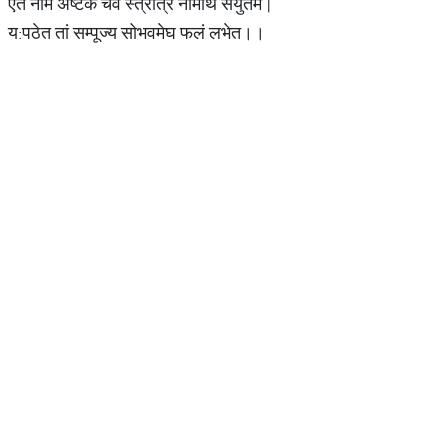
एत नाम अष्टकं चैव स्त्रोत्र नामार्थ संयुतम |
य:पठेत तां सम्पूज्य सोभवमेघ फलं लभेत।।