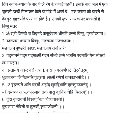
दिन स्नान-ध्यान के बाद पीले रंग के कपड़े पहनें। इसके बाद जल में एक
चुटकी हल्दी मिलाकर केले के पौधे में अर्घ्य दें। इस उपाय को करने से
देवगुरु बृहस्पति प्रसन्न होते हैं। उनकी कृपा साधक पर बरसती है।
विष्णु मंत्र
1. ॐ श्री विष्णवे च विद्महे वासुदेवाय धीमहि तन्नो विष्णुः प्रचोदयात्॥
2.मङ्गलम् भगवान विष्णुः, मङ्गलम् गरुणध्वजः।
मङ्गलम् पुण्डरी काक्षः, मङ्गलाय तनो हरिः॥
3. पद्मानने पद्म पद्माक्ष्मी पद्म संभवे तन्मे भजसि पद्माक्षि येन सौख्यं
लभाम्यहम्।
4. दन्ताभये चक्र दरो दधानं, कराग्रगस्वर्णघटं त्रिनेत्रम्।
धृताब्जया लिंगितमब्धिपुत्रया, लक्ष्मी गणेशं कनकाभमीडे।।
5. ॐ बृहस्पते अति यदर्यो अर्हाद् द्युमद्विभाति क्रतुमज्जनेषु ।
यद्दीदयच्दवस ऋतप्रजात तदस्मासु द्रविणं धेहि चित्रम्”।।
6. वृंदा,वृन्दावनी,विश्वपुजिता,विश्वपावनी |
पुष्पसारा,नंदिनी च तुलसी,कृष्णजीवनी ।।