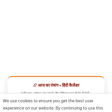
📿 आज का पंचांग • हिंदी कैलेंडर
सभी व्रत, त्योहार, शुभ मुहूर्त और राशिफल एक ही ऐप में देखें।
We use cookies to ensure you get the best user
📅 हिंदी कैलेंडर ऐप डाउनलोड करें
experience on our website. By continuing to use this