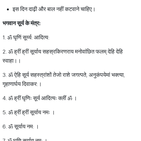
इस दिन दाढ़ी और बाल नहीं कटवाने चाहिए।
भगवान
सूर्य
के
मंत्र
:
1. ॐ घृ‍णिं सूर्य्य: आदित्य:
2. ॐ ह्रीं ह्रीं सूर्याय सहस्रकिरणराय मनोवांछित फलम् देहि देहि
स्वाहा।।
3. ॐ ऐहि सूर्य सहस्त्रांशों तेजो राशे जगत्पते, अनुकंपयेमां भक्त्या,
गृहाणार्घय दिवाकर:।
4. ॐ ह्रीं घृणिः सूर्य आदित्यः क्लीं ॐ ।
5. ॐ ह्रीं ह्रीं सूर्याय नमः ।
6. ॐ सूर्याय नम: ।
7. ॐ घृणि सूर्याय नम: ।