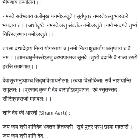
भीषणाय कपालिने।।
नमस्ते सर्वभक्षाय वलीमुखायनमोऽस्तुते।सूर्यपुत्र नमस्तेऽस्तु भास्करे
भयदाय च।।अधोदृष्टे: नमस्तेऽस्तु संवर्तक नमोऽस्तुते।नमो मन्दगते तुभ्यं
निरिस्त्रणाय नमोऽस्तुते।।
तपसा दग्धदेहाय नित्यं योगरताय च।नमो नित्यं क्षुधार्ताय अतृप्ताय च वै
नम:।।ज्ञानचक्षुर्नमस्तेऽस्तु कश्यपात्मज सूनवे।तुष्टो ददासि वै राज्यं रुष्टो
हरसि तत्क्षणात्।।
देवासुरमनुष्याश्च सिद्घविद्याधरोरगा:।त्वया विलोकिता: सर्वे नाशंयान्ति
समूलत:।।प्रसाद कुरु मे देव वाराहोऽहमुपागत।एवं स्तुतस्तद
सौरिग्र्रहराजो महाबल:।।
शनि देव की आरती (Shani Aarti) :
जय जय श्री शनिदेव भक्तन हितकारी।सूर्य पुत्र प्रभु छाया महतारी॥
जय जय श्री शनि देव….