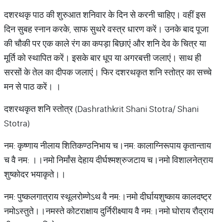
दशरथकृ पाठ की शुरुआत शनिवार के दिन से करनी चाहिए। वहीं इस
दिन सुबह स्नान करके, साफ सुथरे वस्त्र धारण करें। उनके बाद पूजा
की चौकी पर एक काले रंग का कपड़ा बिछाएं और शनि देव के चित्र या
मूर्ति को स्थापित करें। इसके बार धूप या अगरबत्ती जलाएं। साथ ही
सरसों के तेल का दीपक जलाएं। फिर दशरथकृत शनि स्तोत्र का सच्चे
मन से पाठ करें। ।
दशरथकृत शनि स्तोत्र (Dashrathkrit Shani Stotra/ Shani
Stotra)
नम: कृष्णाय नीलाय शितिकण्ठनिभाय च।नम: कालाग्निरूपाय कृतान्ताय
च वै नम: ।।नमो निर्मांस देहाय दीर्घश्मश्रुजटाय च।नमो विशालनेत्राय
शुष्कोदर भयाकृते।।
नम: पुष्कलगात्राय स्थूलरोम्णेऽथ वै नम:।नमो दीर्घायशुष्काय कालदष्ट्र
नमोऽस्तुते।।नमस्ते कोटराक्षाय दुर्निरीक्ष्याय वै नम:।नमो घोराय रौद्राय