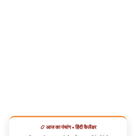
📿 आज का पंचांग • हिंदी कैलेंडर