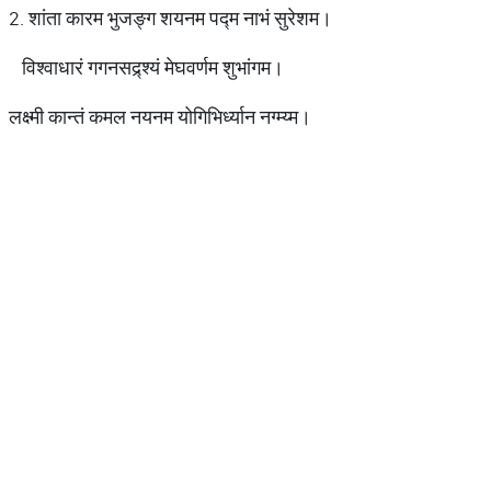
2. शांता कारम भुजङ्ग शयनम पद्म नाभं सुरेशम।
विश्वाधारं गगनसद्र्श्यं मेघवर्णम शुभांगम।
लक्ष्मी कान्तं कमल नयनम योगिभिर्ध्यान नग्म्य्म।