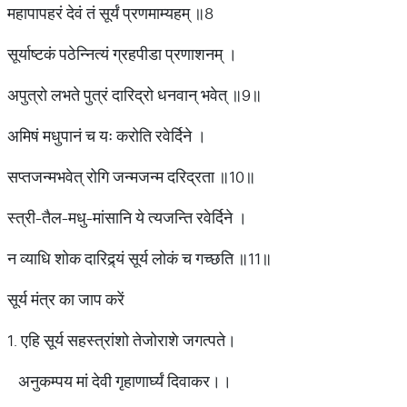
महापापहरं देवं तं सूर्यं प्रणमाम्यहम् ॥8
सूर्याष्टकं पठेन्नित्यं ग्रहपीडा प्रणाशनम् ।
अपुत्रो लभते पुत्रं दारिद्रो धनवान् भवेत् ॥9॥
अमिषं मधुपानं च यः करोति रवेर्दिने ।
सप्तजन्मभवेत् रोगि जन्मजन्म दरिद्रता ॥10॥
स्त्री-तैल-मधु-मांसानि ये त्यजन्ति रवेर्दिने ।
न व्याधि शोक दारिद्र्यं सूर्य लोकं च गच्छति ॥11॥
सूर्य मंत्र का जाप करें
1. एहि सूर्य सहस्त्रांशो तेजोराशे जगत्पते।
अनुकम्पय मां देवी गृहाणार्घ्यं दिवाकर।।