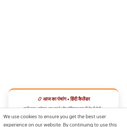
📿 आज का पंचांग • हिंदी कैलेंडर
सभी व्रत, त्योहार, शुभ मुहूर्त और राशिफल एक ही ऐप में देखें।
We use cookies to ensure you get the best user
📅 हिंदी कैलेंडर ऐप डाउनलोड करें
experience on our website. By continuing to use this