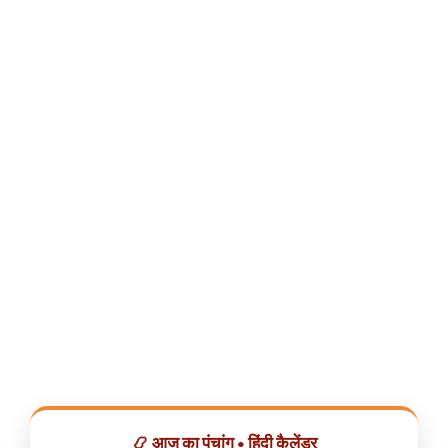
📿 आज का पंचांग • हिंदी कैलेंडर