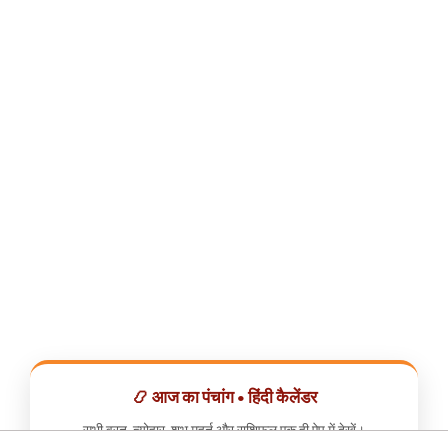
📿 आज का पंचांग • हिंदी कैलेंडर
सभी व्रत, त्योहार, शुभ मुहूर्त और राशिफल एक ही ऐप में देखें।