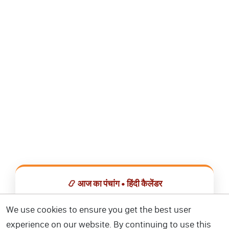
📿 आज का पंचांग • हिंदी कैलेंडर
सभी व्रत, त्योहार, शुभ मुहूर्त और राशिफल एक ही ऐप में देखें।
We use cookies to ensure you get the best user
experience on our website. By continuing to use this
📅 हिंदी कैलेंडर ऐप डाउनलोड करें