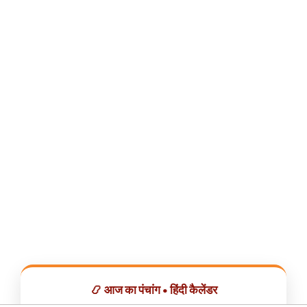
📿 आज का पंचांग • हिंदी कैलेंडर