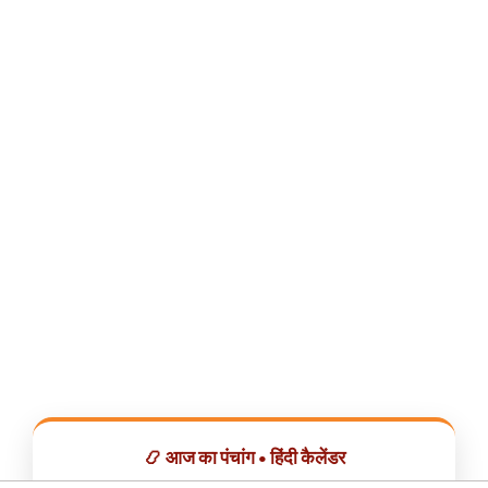
📿 आज का पंचांग • हिंदी कैलेंडर