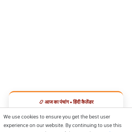
📿 आज का पंचांग • हिंदी कैलेंडर
सभी व्रत, त्योहार, शुभ मुहूर्त और राशिफल एक ही ऐप में देखें।
We use cookies to ensure you get the best user
experience on our website. By continuing to use this
📅 हिंदी कैलेंडर ऐप डाउनलोड करें