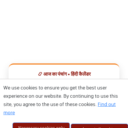
📿 आज का पंचांग • हिंदी कैलेंडर
सभी व्रत, त्योहार, शुभ मुहूर्त और राशिफल एक ही ऐप में देखें।
We use cookies to ensure you get the best user
experience on our website. By continuing to use this
📅 हिंदी कैलेंडर ऐप डाउनलोड करें
site, you agree to the use of these cookies.
Find out
more
Necessary cookies only