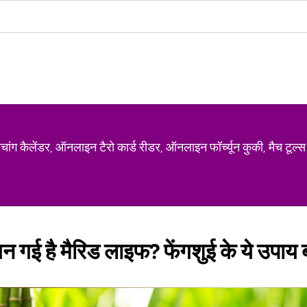
ग कैलेंडर, ऑनलाइन टैरो कार्ड रीडर, ऑनलाइन फॉर्च्यून कुकी, मैच टूल्स
 गई है मैरिड लाइफ? फेंगशुई के ये उपाय बढ