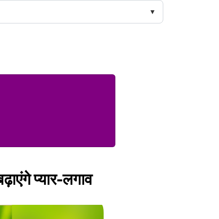
़ाएंगे प्‍यार-लगाव