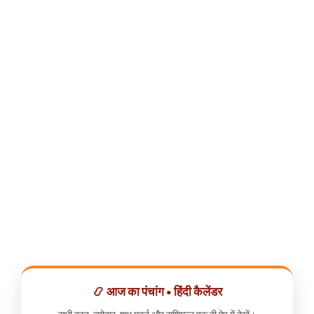
📿 आज का पंचांग • हिंदी कैलेंडर