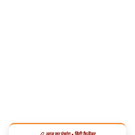
📿 आज का पंचांग • हिंदी कैलेंडर