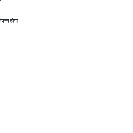
ंपन्न होगा।
।