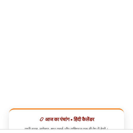
📿 आज का पंचांग • हिंदी कैलेंडर
सभी व्रत, त्योहार, शुभ मुहूर्त और राशिफल एक ही ऐप में देखें।