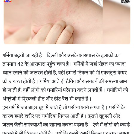
गर्मियां बढ़ती जा रही हैं। दि‍ल्‍ली और उसके आसपास के इलाकों का
तापमान 42 के आसपास पहुंच चुका है। गर्मि‍यों में जहां सेहत का ज्‍यादा
ध्‍यान रखने की जरूरत होती है, वहीं हमारी स्‍क‍िन को भी एक्‍सट्रा केयर
की जरूरत होती है। गर्मियां आते ही टैन‍िंग और सनबर्न की समस्‍या आम
हो जाती है, वहीं लोगों को घमौरियां परेशान करने लगती हैं। घमौर‍ियों को
अंग्रेजी में प्रिकली हीट और हीट रैश भी कहते हैं।
हम गर्मी में जब बाहर धूप में जाते हैं तो पसीना आने लगता है। पसीने के
कारण हमारे शरीर पर घमौर‍ियां न‍िकल आती हैं। इससे खुजली और
जलन जैसी समस्याओं का सामना करना पड़ता है। ऐसे में लोगों को कपड़े
पहनने में भी द‍ि‍क्‍कत हाेती है। क्‍योंक‍ि इससे हमारी स्‍क‍िन पर रगड़ लगता