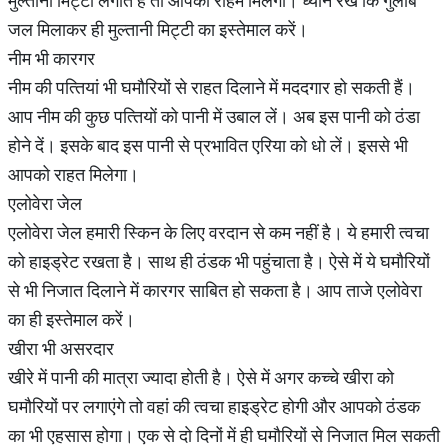
मुल्‍तानी म‍िट्टी लगाते हैं तो आपको राहम म‍िलेगी। ध्‍यान रखें क‍ि गुलाब
जल म‍िलाकर ही मुल्‍तानी म‍िट्टी का इस्‍तेमाल करें।
नीम भी कारगर
नीम की पत्‍त‍ियां भी घमौर‍ियों से राहत द‍िलाने में मददगार हो सकती हैं।
आप नीम की कुछ पत्‍त‍ियाें को पानी में उबाल लें। अब इस पानी को ठंडा
होने दें। इसके बाद इस पानी से प्रभाव‍ित एर‍िया को धो लें। इससे भी
आपको राहत म‍िलेगा।
एलोवेरा जेल
एलोवेरा जेल हमारी स्‍क‍िन के ल‍िए वरदान से कम नहीं है। ये हमारी त्‍वचा
को हाइड्रेट रखता है। साथ ही ठंडक भी पहुंचाता है। ऐसे में ये घमौर‍ियों
से भी न‍िजात द‍िलाने में कारगर साब‍ित हो सकता है। आप ताजे एलोवेरा
का ही इस्‍तेमाल करें।
खीरा भी असरदार
खीरे में पानी की मात्रा ज्‍यादा हाेती है। ऐसे में अगर कच्‍चे खीरा को
घमौरियों पर लगाएंगे तो वहां की त्‍वचा हाइड्रेट होगी और आपको ठंडक
का भी एहसास होगा। एक से दाे द‍िनों में ही घमौर‍ियों से न‍िजात म‍िल सकती