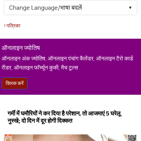
पत्रिका
ऑनलाइन ज्योतिष
ऑनलाइन अंक ज्योतिष, ऑनलाइन पंचांग कैलेंडर, ऑनलाइन टैरो कार्ड
रीडर, ऑनलाइन फॉर्च्यून कुकी, मैच टूल्स
क्लिक करें
गर्मी में घमौर‍ियों ने कर द‍िया है परेशान, तो आजमाएं 5 घरेलू
नुस्खे; दो द‍िन में दूर हाेगी द‍िक्‍कत