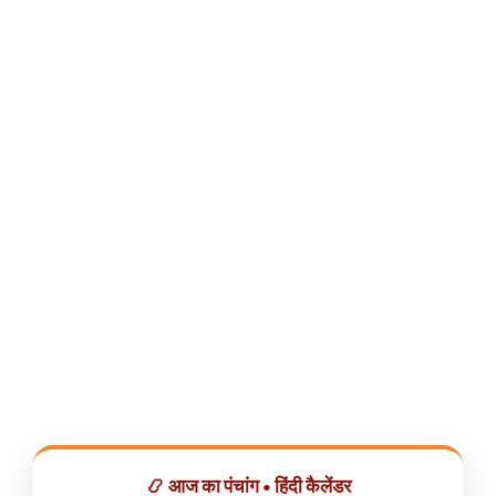
📿 आज का पंचांग • हिंदी कैलेंडर