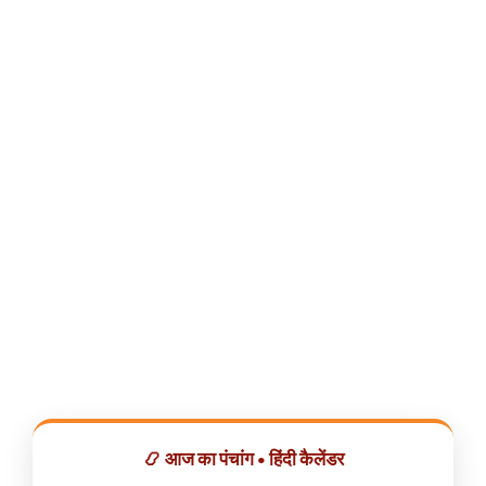
📿 आज का पंचांग • हिंदी कैलेंडर