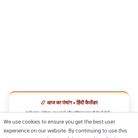
📿 आज का पंचांग • हिंदी कैलेंडर
सभी व्रत, त्योहार, शुभ मुहूर्त और राशिफल एक ही ऐप में देखें।
We use cookies to ensure you get the best user
📅 हिंदी कैलेंडर ऐप डाउनलोड करें
experience on our website. By continuing to use this