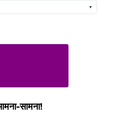
है आमना-सामना!