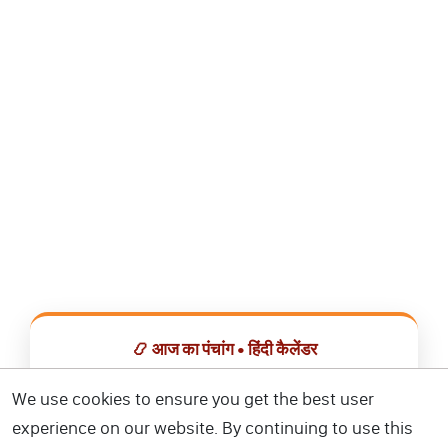
📿 आज का पंचांग • हिंदी कैलेंडर
सभी व्रत, त्योहार, शुभ मुहूर्त और राशिफल एक ही ऐप में देखें।
We use cookies to ensure you get the best user
experience on our website. By continuing to use this
📅 हिंदी कैलेंडर ऐप डाउनलोड करें