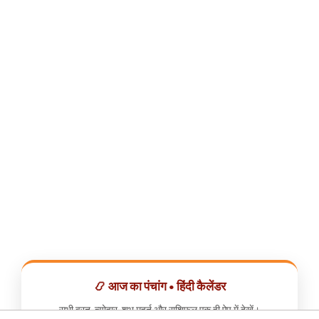
📿 आज का पंचांग • हिंदी कैलेंडर
सभी व्रत, त्योहार, शुभ मुहूर्त और राशिफल एक ही ऐप में देखें।