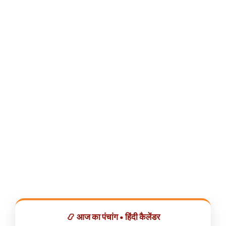
📿 आज का पंचांग • हिंदी कैलेंडर