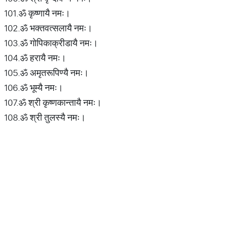
101.ॐ कृष्णायै नमः।
102.ॐ भक्तवत्सलायै नमः।
103.ॐ गोपिकाक्रीडायै नमः।
104.ॐ हरायै नमः।
105.ॐ अमृतरूपिण्यै नमः।
106.ॐ भूम्यै नमः।
107.ॐ श्री कृष्णकान्तायै नमः।
108.ॐ श्री तुलस्यै नमः।