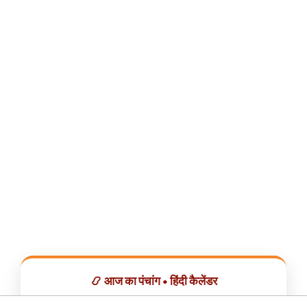
📿 आज का पंचांग • हिंदी कैलेंडर
सभी व्रत, त्योहार, शुभ मुहूर्त और राशिफल एक ही ऐप में देखें।